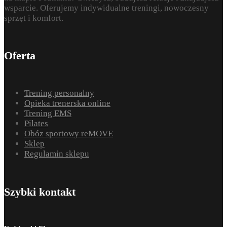
wsparcie. Oferujemy indywidualne treningi, nowoczesny
sprzęt i komfort.
Oferta
Trening personalny
Opieka trenerska online
Trening EMS
Pilates
Obóz sportowy reMOVE
Sklep
Regulamin sklepu
Szybki kontakt