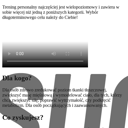
Trening personalny najczęściej jest wielopoziomowy i zawiera w
sobie więcej niż jedną z poniższych kategorii. Wybór
długoterminowego celu należy do Ciebie!
Dla kogo?
Dla osób zdrowo zredukować poziom tkanki tłuszczowej,
zwiększyć masę mięśniową i wymodelować ciało, dla tych, którzy
chcą zwiększyć siłę, poprawić wytrzymałość, czy podkręcić
metabolizm. Dla osób początkujących i zaawansowanych.
Co zyskujesz?