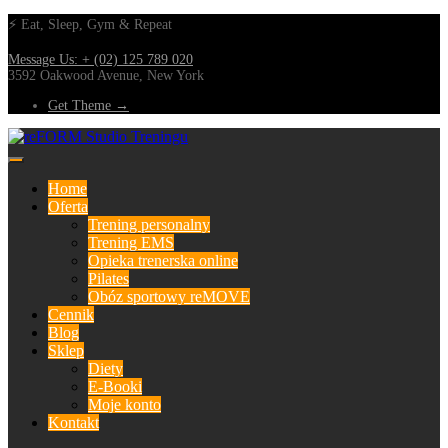
⚡ Eat, Sleep, Gym & Repeat
Message Us: + (02) 125 789 020
3592 Oakwood Avenue, New York
Get Theme →
Home
Oferta
Trening personalny
Trening EMS
Opieka trenerska online
Pilates
Obóz sportowy reMOVE
Cennik
Blog
Sklep
Diety
E-Booki
Moje konto
Kontakt