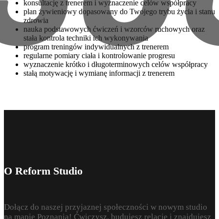
konsultację z trenerem i wyznaczenie celów współpracy
plan żywieniowy dopasowany do Twojego trybu życia i stanu
zdrowia
nauka podstawowych ćwiczeń i wzorców ruchowych oraz
stała kontrola techniki ich wykonywania
program treningów indywidualnych z trenerem
regularne pomiary ciała i kontrolowanie progresu
wyznaczenie krótko i długoterminowych celów współpracy
stałą motywację i wymianę informacji z trenerem
O Reform Studio
Dołącz do naszej przyjaznej społeczności w nowym studio
na mapie Poznania! Ćwiczysz, budujesz relacje i znajdujesz