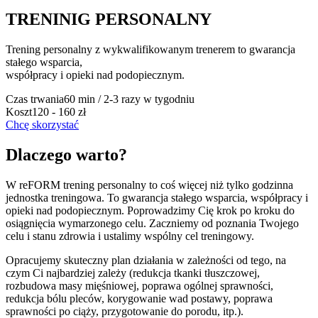
TRENINIG PERSONALNY
Trening personalny z wykwalifikowanym trenerem to gwarancja
stałego wsparcia,
współpracy i opieki nad podopiecznym.
Czas trwania
60 min / 2-3 razy w tygodniu
Koszt
120 - 160 zł
Chcę skorzystać
Dlaczego warto?
W reFORM trening personalny to coś więcej niż tylko godzinna
jednostka treningowa. To gwarancja stałego wsparcia, współpracy i
opieki nad podopiecznym. Poprowadzimy Cię krok po kroku do
osiągnięcia wymarzonego celu. Zaczniemy od poznania Twojego
celu i stanu zdrowia i ustalimy wspólny cel treningowy.
Opracujemy skuteczny plan działania w zależności od tego, na
czym Ci najbardziej zależy (redukcja tkanki tłuszczowej,
rozbudowa masy mięśniowej, poprawa ogólnej sprawności,
redukcja bólu pleców, korygowanie wad postawy, poprawa
sprawności po ciąży, przygotowanie do porodu, itp.).