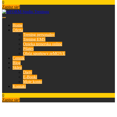
0
Zapisz się!
Home
Oferta
Trening personalny
Trening EMS
Opieka trenerska online
Pilates
Obóz sportowy reMOVE
Cennik
Blog
Sklep
Diety
E-Booki
Moje konto
Kontakt
0
Zapisz się!